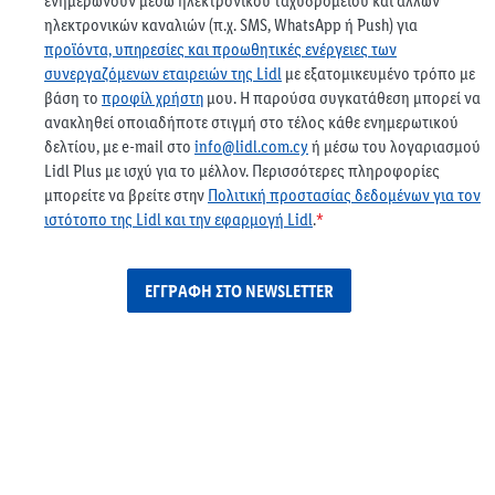
ενημερώνουν μέσω ηλεκτρονικού ταχυδρομείου και άλλων
ηλεκτρονικών καναλιών (π.χ. SMS, WhatsApp ή Push) για
προϊόντα, υπηρεσίες και προωθητικές ενέργειες των
συνεργαζόμενων εταιρειών της Lidl
με εξατομικευμένο τρόπο με
βάση το
προφίλ χρήστη
μου. H παρούσα συγκατάθεση μπορεί να
ανακληθεί οποιαδήποτε στιγμή στο τέλος κάθε ενημερωτικού
δελτίου, με e-mail στο
info@lidl.com.cy
ή μέσω του λογαριασμού
Lidl Plus με ισχύ για το μέλλον. Περισσότερες πληροφορίες
μπορείτε να βρείτε στην
Πολιτική προστασίας δεδομένων για τον
ιστότοπο της Lidl και την εφαρμογή Lidl
.
*
ΕΓΓΡΑΦΉ ΣΤΟ NEWSLETTER